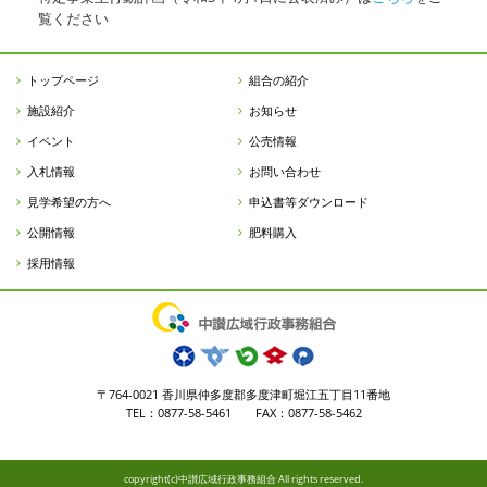
覧ください
トップページ
組合の紹介
施設紹介
お知らせ
イベント
公売情報
入札情報
お問い合わせ
見学希望の方へ
申込書等ダウンロード
公開情報
肥料購入
採用情報
〒764-0021 香川県仲多度郡多度津町堀江五丁目11番地
TEL：0877-58-5461 FAX：0877-58-5462
copyright(c)中讃広域行政事務組合 All rights reserved.