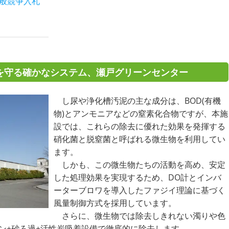
般競争入札
を守る確かなシステム、瀬戸グリーンセンター
し尿や浄化槽汚泥の主な成分は、BOD(有機
物)とアンモニアなどの窒素化合物ですが、本施
設では、これらの除去に優れた効果を発揮する
硝化菌と脱窒菌と呼ばれる微生物を利用してい
ます。
しかも、この微生物たちの活動を高め、安定
した処理効果を実現するため、DO計とインバ
ーターブロワを導入したファジイ理論に基づく
風量制御方式を採用しています。
さらに、微生物では除去しきれない濁りや色
ゾン+砂ろ過+活性炭吸着設備で徹底的に除去します。