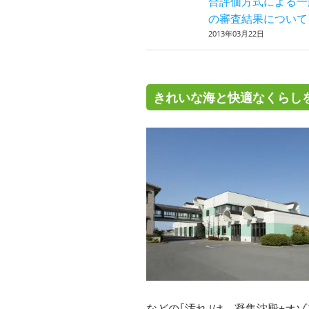
合評価方式による一
の審査結果について
2013年03月22日
きれいな海と快適なくらし
などの｢汚れ｣は、凝集沈殿+オ