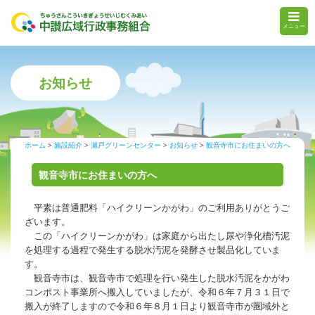
メニュー
お知らせ
ホーム
施設紹介
瀬戸グリーンセンター
お知らせ
観音寺市にお住まいの方へ
観音寺市にお住まいの方へ
平素は普通肥料「ハイクリーンかがわ」のご利用ありがとうご
ざいます。
この「ハイクリーンかがわ」は家庭から出たし尿や浄化槽汚泥
を処理する過程で発生する脱水汚泥を発酵させ製品化していま
す。
観音寺市は、観音寺市で処理を行い発生した脱水汚泥をかがわ
コンポスト事業所へ搬入していましたが、令和６年７月３１日で
搬入が終了しますので令和６年８月１日より観音寺市が圏域外と