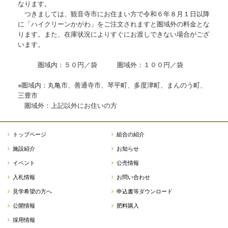
なります。
つきましては、観音寺市にお住まい方で令和６年８月１日以降
に「ハイクリーンかがわ」をご注文されますと圏域外の料金とな
ります。また、在庫状況によりすぐにお渡しできない場合がござ
います。
圏域内：５０円／袋 圏域外：１００円／袋
※圏域内：丸亀市、善通寺市、琴平町、多度津町、まんのう町、
三豊市
圏域外：上記以外にお住いの方
トップページ
組合の紹介
施設紹介
お知らせ
イベント
公売情報
入札情報
お問い合わせ
見学希望の方へ
申込書等ダウンロード
公開情報
肥料購入
採用情報