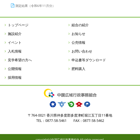
測定結果（令和6年11月分）
トップページ
組合の紹介
施設紹介
お知らせ
イベント
公売情報
入札情報
お問い合わせ
見学希望の方へ
申込書等ダウンロード
公開情報
肥料購入
採用情報
〒764-0021 香川県仲多度郡多度津町堀江五丁目11番地
TEL：0877-58-5461 FAX：0877-58-5462
copyright(c)中讃広域行政事務組合 All rights reserved.