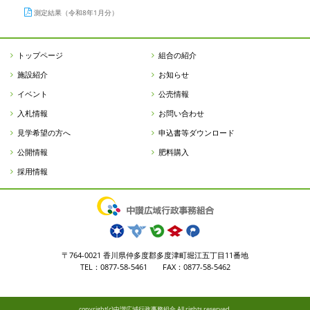
測定結果（令和8年1月分）
トップページ
組合の紹介
施設紹介
お知らせ
イベント
公売情報
入札情報
お問い合わせ
見学希望の方へ
申込書等ダウンロード
公開情報
肥料購入
採用情報
〒764-0021 香川県仲多度郡多度津町堀江五丁目11番地
TEL：0877-58-5461 FAX：0877-58-5462
copyright(c)中讃広域行政事務組合 All rights reserved.