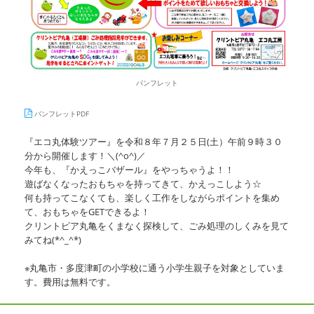
パンフレット
パンフレットPDF
『エコ丸体験ツアー』を令和８年７月２５日(土）午前９時３０
分から開催します！＼(^o^)／
今年も、『かえっこバザール』をやっちゃうよ！！
遊ばなくなったおもちゃを持ってきて、かえっこしよう☆
何も持ってこなくても、楽しく工作をしながらポイントを集め
て、おもちゃをGETできるよ！
クリントピア丸亀をくまなく探検して、ごみ処理のしくみを見て
みてね(*^_^*)
※丸亀市・多度津町の小学校に通う小学生親子を対象としていま
す。費用は無料です。