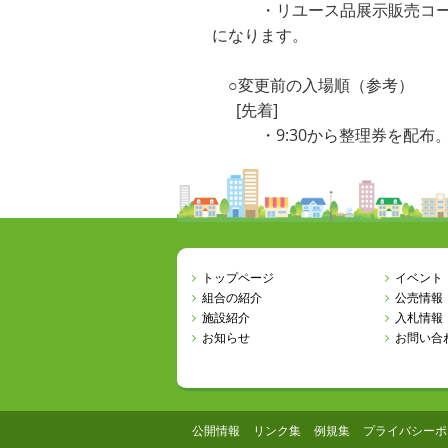
・リユース品展示販売コーナ
になります。
○変更前の入場順（参考）
[先着]
・9:30から整理券を配布
トップページ
イベント
組合の紹介
公売情報
施設紹介
入札情報
お知らせ
お問い合
公開情報
リンク集
例規集
プライバシーポ