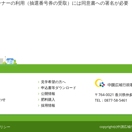
ーの利用（抽選番号券の受取）には同意書への署名が必要
。
見学希望の方へ
申込書等ダウンロード
公開情報
〒764-0021 香川
わせ
肥料購入
TEL：0877-58-5461 
採用情報
リシー
copyright(c)中讃広域行