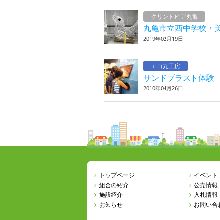
クリントピア丸亀
丸亀市立西中学校・
2019年02月19日
エコ丸工房
サンドブラスト体験
2010年04月26日
トップページ
イベント
組合の紹介
公売情報
施設紹介
入札情報
お知らせ
お問い合