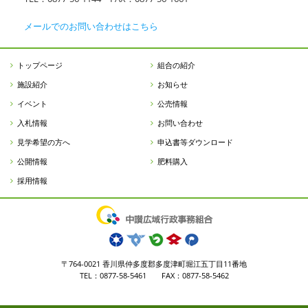
メールでのお問い合わせはこちら
トップページ
組合の紹介
施設紹介
お知らせ
イベント
公売情報
入札情報
お問い合わせ
見学希望の方へ
申込書等ダウンロード
公開情報
肥料購入
採用情報
〒764-0021 香川県仲多度郡多度津町堀江五丁目11番地
TEL：0877-58-5461 FAX：0877-58-5462