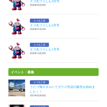
エコ丸つうしん3月号
2026年02月20日
エコ丸工房
エコ丸つうしん2月号
2026年01月22日
エコ丸工房
エコ丸つうしん1月号
2025年12月22日
イベント・募集
エコ丸工房
うたづ海ホタルにてガラス作品の販売を始めま
した！！
2021年02月03日