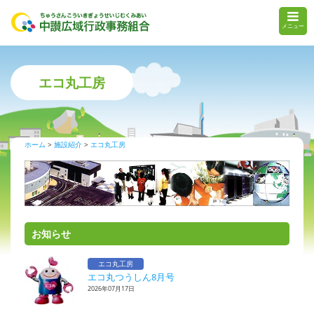
メニュー
エコ丸工房
ホーム
施設紹介
エコ丸工房
お知らせ
エコ丸工房
エコ丸つうしん8月号
2026年07月17日