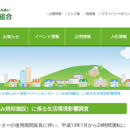
公開情報
リンク集
例規集
プライバシーポリシ
お知らせ
イベント情報
公売情報
入札情報
お知らせ
仲善クリーンセンター（ごみ焼却施設）に係る生活環境影響調査
み焼却施設）に係る生活環境影響調査
ーの使用期間延長に伴い、平成13年1月から24時間運転に