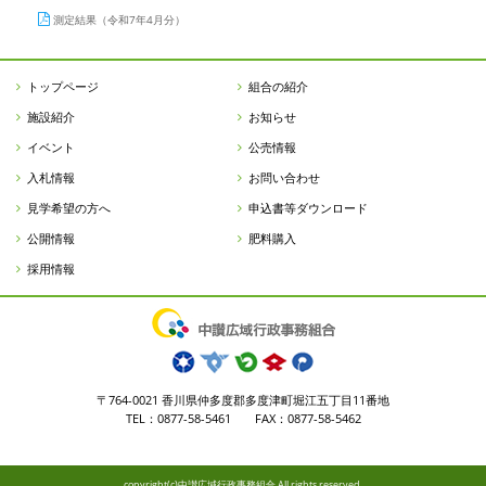
測定結果（令和7年4月分）
トップページ
組合の紹介
施設紹介
お知らせ
イベント
公売情報
入札情報
お問い合わせ
見学希望の方へ
申込書等ダウンロード
公開情報
肥料購入
採用情報
〒764-0021 香川県仲多度郡多度津町堀江五丁目11番地
TEL：0877-58-5461 FAX：0877-58-5462
copyright(c)中讃広域行政事務組合 All rights reserved.