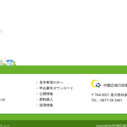
分）
見学希望の方へ
申込書等ダウンロード
公開情報
〒764-0021 香川
わせ
肥料購入
TEL：0877-58-5461 
採用情報
リシー
copyright(c)中讃広域行