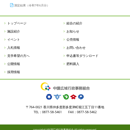
測定結果（令和7年6月分）
トップページ
組合の紹介
施設紹介
お知らせ
イベント
公売情報
入札情報
お問い合わせ
見学希望の方へ
申込書等ダウンロード
公開情報
肥料購入
採用情報
〒764-0021 香川県仲多度郡多度津町堀江五丁目11番地
TEL：0877-58-5461 FAX：0877-58-5462
copyright(c)中讃広域行政事務組合 All rights reserved.