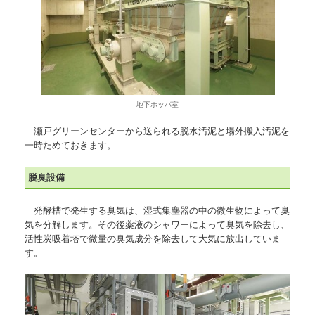
地下ホッパ室
瀬戸グリーンセンターから送られる脱水汚泥と場外搬入汚泥を
一時ためておきます。
脱臭設備
発酵槽で発生する臭気は、湿式集塵器の中の微生物によって臭
気を分解します。その後薬液のシャワーによって臭気を除去し、
活性炭吸着塔で微量の臭気成分を除去して大気に放出していま
す。